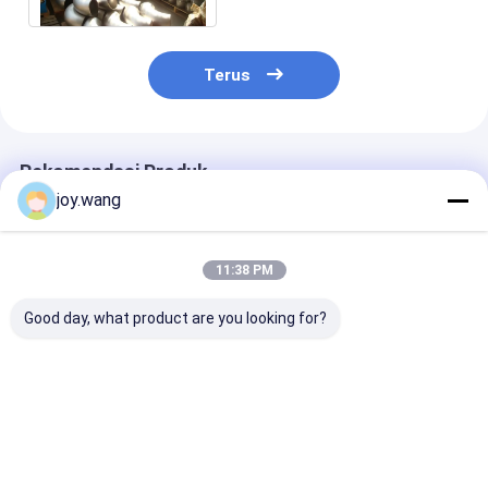
Terus
Rekomendasi Produk
joy.wang
11:38 PM
Good day, what product are you looking for?
Stainless Steel
304/316SS Seamless
ASME B16.9
316SS 304SS Butt
90° Long Radius
Stainless Stee
Welding Pipa Mulus
Elbow Butt Welding
ASTM A403 W
Pemasangan Siku
Pipe Fitting ASME
DN6-DN1200 
Radius Panjang 90
B16.9
Butt Welding 
Harga terbaik
Harga terbaik
Harga terb
Derajat
Radius/Short 
Seamless Elbo