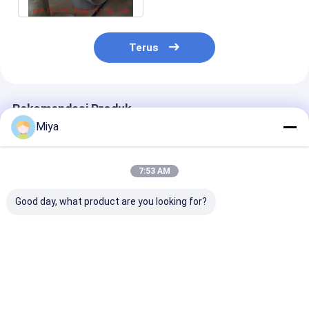
Terus
Rekomendasi Produk
Miya
7:53 AM
Good day, what product are you looking for?
Stainless Steel
Tee Stainless Steel
150 # Tee Sam
Welded Tee, High
Dilas dengan
Tahan Karat 
Tensile Strength 304
Kekuatan Tarik
316L Pemasan
Pipe Fitting for
Tinggi
Pipa Las Butt
Industrial Piping
B16.5
Harga terbaik
Harga terbaik
Harga terb
Systems