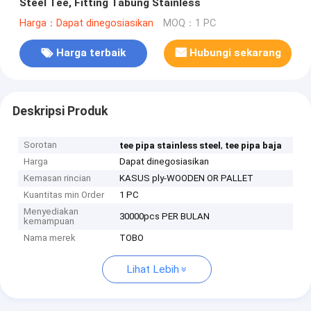
Steel Tee, Fitting Tabung Stainless
Harga：Dapat dinegosiasikan
MOQ：1 PC
Harga terbaik
Hubungi sekarang
Deskripsi Produk
Sorotan
,
tee pipa stainless steel
tee pipa baja
Harga
Dapat dinegosiasikan
Kemasan rincian
KASUS ply-WOODEN OR PALLET
Kuantitas min Order
1 PC
Menyediakan
30000pcs PER BULAN
kemampuan
Nama merek
TOBO
Lihat Lebih