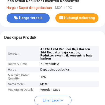
Inch Std40 Reduktor Eksentrik Konsentris
Harga：Dapat dinegosiasikan
MOQ：1PC
Harga terbaik
Hubungi sekarang
Deskripsi Produk
,
ASTM A234 Reducer Baja Karbon
,
20# Reduktor baja karbon
Sorotan
Reduktor eksentrik konsentris baja
karbon
Delivery Time
7-15workdays
Harga
Dapat dinegosiasikan
Minimum Order
1PC
Quantity
Nama merek
Metal
Packaging Details
Wooden Case
Lihat Lebih