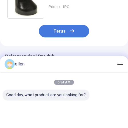
Reduktor Eksentrik Konsentris
Price： 1PC
Terus
Rekomendasi Produk
ellen
6:34 AM
Good day, what product are you looking for?
WP316H Stainless
Peredam Konsentris
PUTING, AST
Steel Butt Weld
/ Eksentrik Baja
GR B, SCH.80,
Reducer Konsentris
Tahan Karat 4''
100 MM
Eksentris ASME
SCH40s ASTM