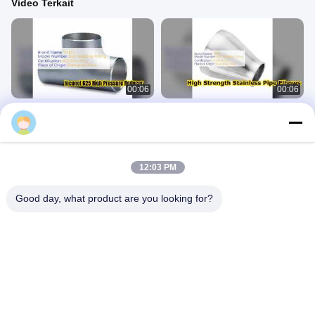
Video Terkait
00:06
00:06
Pemasangan Pipa Tekanan Tinggi
Perlengkapan Pipa Siku Las Butt
Peredam Eksentrik Inconel 625
Stainless Steel Premium
Perlengkapan Las Butt
Perlengkapan Las Butt
July 28, 2026
July 28, 2026
12:03 PM
Good day, what product are you looking for?
00:09
00:20
Perlengkapan BW Super Dupleks
Pipa Mulus TP347 & S31803 | Pipa
SDSS32750 | 2507 Akhir Rintisan
Baja Tahan Panas & Korosi
Perlengkapan Las Butt
Perlengkapan Las Butt
August 06, 2026
August 06, 2026