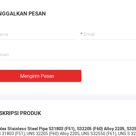
bagus, kami suka itu! Dan waktu
memenangkan peringkat 
iman dalam waktu juga, sangat
bagus, akan terus beker
NGGALKAN PESAN
ional.
Mengirim Pesan
SKRIPSI PRODUK
lex Stainless Steel Pipe S31803 (F51), S32205 (F60) Alloy 2205, S32
 31803 (F51), UNS 32205 (F60) Alloy 2205, UNS S32550 (F61), UNS S 32