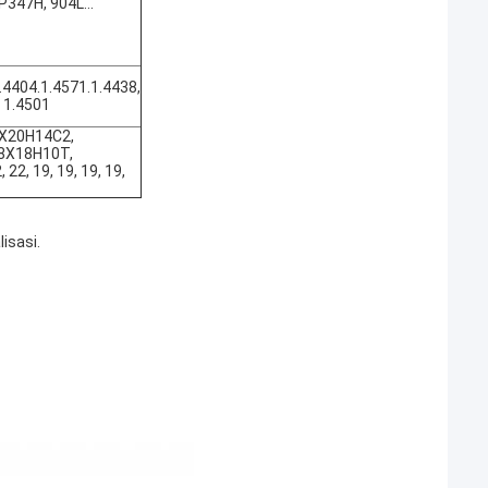
P347H, 904L…
.4404.1.4571.1.4438,
, 1.4501
8Х20Н14С2,
8Х18Н10Т,
2, 19, 19, 19, 19,
isasi.