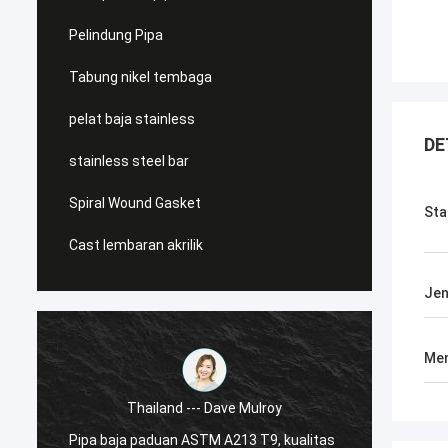
Pelindung Pipa
Tabung nikel tembaga
pelat baja stainless
DE
stainless steel bar
Spiral Wound Gasket
Sta
Cast lembaran akrilik
Jen
Men
Thailand --- Dave Mulroy
ASTM A
Pipa baja paduan ASTM A213 T9, kualitas