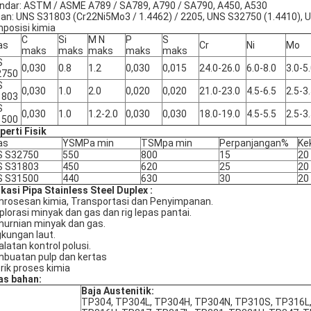
ndar: ASTM / ASME A789 / SA789, A790 / SA790, A450, A530
an: UNS S31803 (Cr22Ni5Mo3 / 1.4462) / 2205, UNS S32750 (1.4410),
posisi kimia
C
Si
M N
P
S
as
Cr
Ni
Mo
maks
maks
maks
maks
maks
S
0,030
0.8
1.2
0,030
0,015
24.0-26.0
6.0-8.0
3.0-5
2750
S
0,030
1.0
2.0
0,020
0,020
21.0-23.0
4.5-6.5
2.5-3
1803
S
0,030
1.0
1.2-2.0
0,030
0,030
18.0-19.0
4.5-5.5
2.5-3
1500
perti
Fisik
as
YSMPa min
TSMpa min
Perpanjangan%
Ke
S S32750
550
800
15
20
S S31803
450
620
25
20
S S31500
440
630
30
20
ikasi
Pipa
Stainless
Steel
Duplex
:
rosesan kimia, Transportasi dan Penyimpanan.
plorasi minyak dan gas dan rig lepas pantai.
urnian minyak dan gas.
gkungan laut.
alatan kontrol polusi.
buatan pulp dan kertas
rik proses kimia
as bahan:
Baja Austenitik:
TP304, TP304L, TP304H, TP304N, TP310S, TP316L,