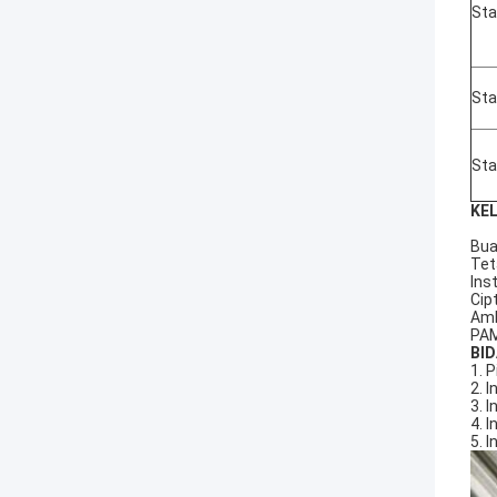
Sta
Sta
Sta
KE
Bua
Tet
Ins
Cip
Amb
PA
BID
1. 
2. 
3. 
4. 
5. 