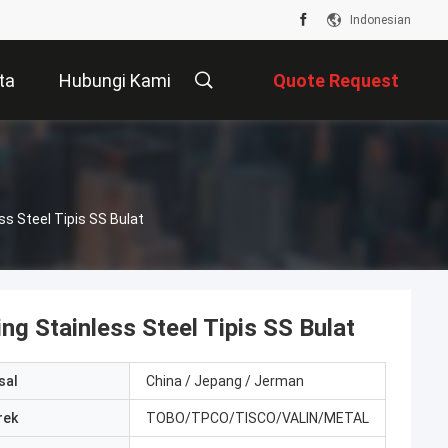
Indonesian
ta
Hubungi Kami
Quote Request
Suatu
ss Steel Tipis SS Bulat
g Stainless Steel Tipis SS Bulat
sal
China / Jepang / Jerman
rek
TOBO/TPCO/TISCO/VALIN/METAL