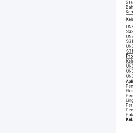
Sta
Bah
Kom
Kel
UN
S3
UN
S3
UN
S3
Pro
Kel
UN
UN
UN
Apl
Pem
Eks
Pem
Lin
Per
Pem
Pab
Kel