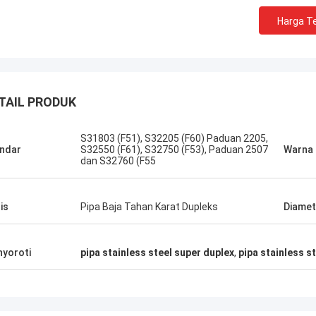
Harga Te
TAIL PRODUK
S31803 (F51), S32205 (F60) Paduan 2205,
ndar
S32550 (F61), S32750 (F53), Paduan 2507
Warna
dan S32760 (F55
is
Pipa Baja Tahan Karat Dupleks
Diamet
yoroti
pipa stainless steel super duplex
,
pipa stainless st
USA --- Alfaro
Brazil --- 
182 F55 Flange Super Duplex,
Dalam peringkat vendor