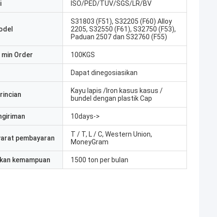
i
ISO/PED/TUV/SGS/LR/BV
S31803 (F51), S32205 (F60) Alloy
odel
2205, S32550 (F61), S32750 (F53),
Paduan 2507 dan S32760 (F55)
 min Order
100KGS
Dapat dinegosiasikan
Kayu lapis /Iron kasus kasus /
rincian
bundel dengan plastik Cap
ngiriman
10days->
T / T, L / C, Western Union,
yarat pembayaran
MoneyGram
kan kemampuan
1500 ton per bulan