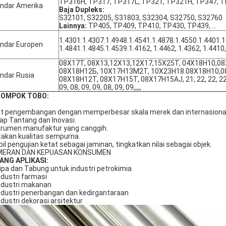
TP316H, TP317, TP317L, TP321, TP321H, TP347, T
ndar Amerika
Baja Dupleks:
S32101, S32205, S31803, S32304, S32750, S32760
Lainnya:
TP405, TP409, TP410, TP430, TP439, ...
1.4301.1.4307.1.4948.1.4541.1.4878.1.4550.1.4401.1
ndar Europen
1.4841.1.4845.1.4539.1.4162, 1.4462, 1.4362, 1.4410
08Х17Т, 08Х13,12Х13,12Х17,15Х25Т, 04Х18Н10,0
08Х18Н12Б, 10Х17Н13М2Т, 10Х23Н18.08Х18Н10,0
ndar Rusia
08Х18Н12Т, 08Х17Н15Т, 08Х17Н15AJ, 21, 22, 22, 22, 2
09, 08, 09, 09, 08, 09, 09,,,,,
LOMPOK TOBO:
t pengembangan dengan memperbesar skala merek dan internasional
ap Tantang dan Inovasi.
trumen manufaktur yang canggih.
takan kualitas sempurna.
il pengujian ketat sebagai jaminan, tingkatkan nilai sebagai objek.
MERAN DAN KEPUASAN KONSUMEN
ANG APLIKASI:
Pipa dan Tabung untuk industri petrokimia
Industri farmasi
Industri makanan
Industri penerbangan dan kedirgantaraan
Industri dekorasi arsitektur