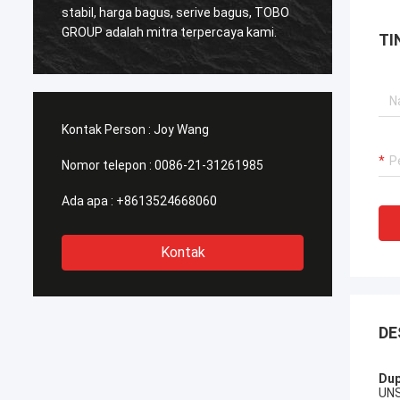
Kualitas 
stabil, harga bagus, serive bagus, TOBO
pengir
GROUP adalah mitra terpercaya kami.
TI
profes
Kontak Person :
Joy Wang
Nomor telepon :
0086-21-31261985
Ada apa :
+8613524668060
Kontak
DE
Dup
UNS