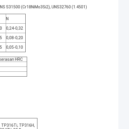
 UNS S31500 (Cr18NiMo3Si2), UNS32760 (1.4501)
N
.0
0,24-0,32
.5
0,08-0,20
.5
0,05-0,10
kerasan HRC
 TP316Ti, TP316H,