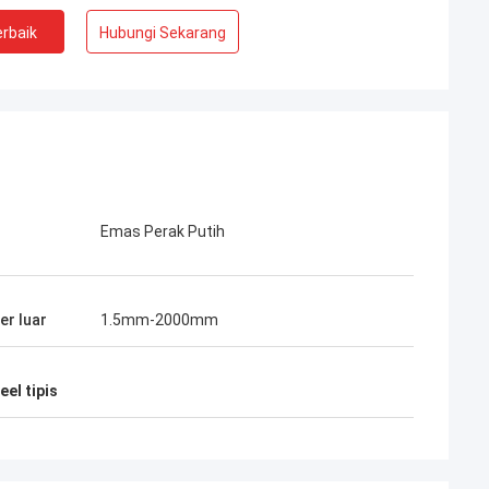
rbaik
Hubungi Sekarang
Emas Perak Putih
er luar
1.5mm-2000mm
eel tipis
Aimee
 terbaru, TOBO