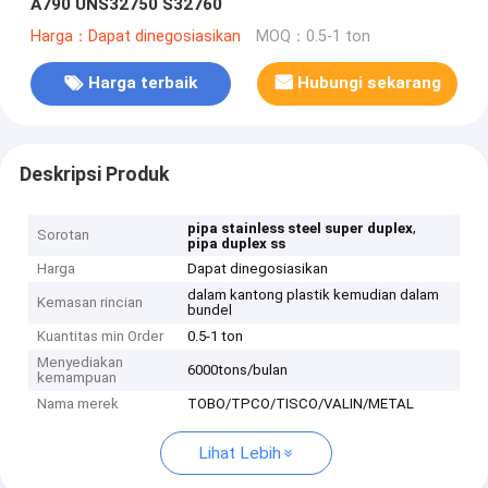
A790 UNS32750 S32760
Harga：Dapat dinegosiasikan
MOQ：0.5-1 ton
Harga terbaik
Hubungi sekarang
Deskripsi Produk
,
pipa stainless steel super duplex
Sorotan
pipa duplex ss
Harga
Dapat dinegosiasikan
dalam kantong plastik kemudian dalam
Kemasan rincian
bundel
Kuantitas min Order
0.5-1 ton
Menyediakan
6000tons/bulan
kemampuan
Nama merek
TOBO/TPCO/TISCO/VALIN/METAL
Lihat Lebih