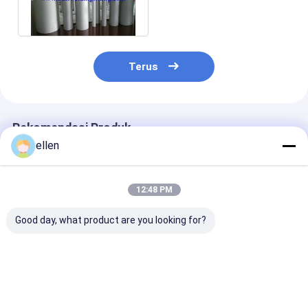
A789 A790 UNS32750
S32760
Terus
Rekomendasi Produk
ellen
12:48 PM
Good day, what product are you looking for?
Duplex 2205
Pipa Seamless
Baja Duplex S
Stainless Steel
Stainless Steel
S32205 Pipa
Seamless Pipe ASME
Super Duplex 2507
Seamless Dilas
SA790 untuk Minyak
ASTM A789 untuk
Korosi ASME 
Pengolahan Kimia
Pabrik Desalinasi
Harga terbaik
Harga terbaik
Harga terb